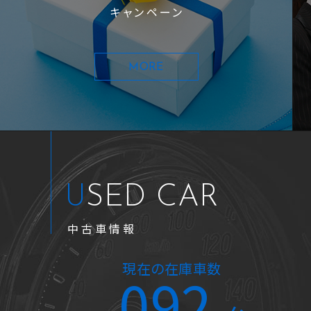
キャンペーン
MORE
USED CAR
中古車情報
2019年式
4.9万km
現在の在庫車数
092
N-WGN Ｌホンダセンシング ナ