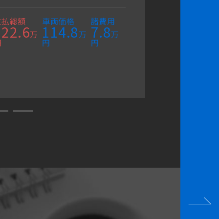
ビ/Ｂカ
後
支払総額
車両価格
諸費用
122.6
114.8
7.8
万
万
万
円
円
円
支払総額
163.9
円