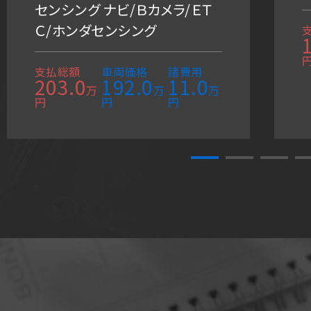
センシング ナビ/Ｂカメラ/ＥＴ
Ｃ/ホンダセンシング
支払総額
車両価格
諸費用
203.0
192.0
11.0
万
万
万
円
円
円