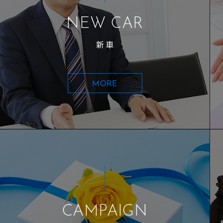
NEW CAR
新車
MORE
CAMPAIGN