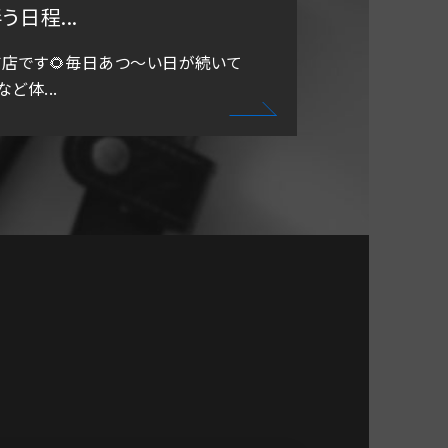
日程...
吉店です🌻毎日あつ～い日が続いて
ど体...