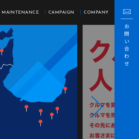
MAINTENANCE
CAMPAIGN
COMPANY
お
問
い
合
わ
せ