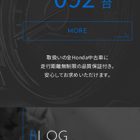
台
ビ/Ｂカメラ/ＥＴＣ/ドラレコ前
後
MORE
支払総額
車両価格
諸費用
110.4
102.8
7.6
万
万
万
円
円
円
取扱いの全Honda中古車に
走行距離無制限の品質保証付き。
安心してお求めいただけます。
BLOG