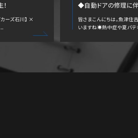
生！
◆自動ドアの修理に伴う
カーズ石川】 ×
皆さまこんにちは。魚津住
.
いますね☀️熱中症や夏バテな