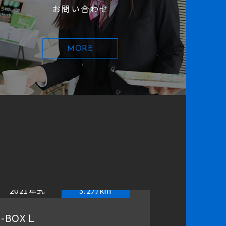
お問い合わせ
MORE
2021年式
3.2万km
202
-BOX Ｌ
フィット