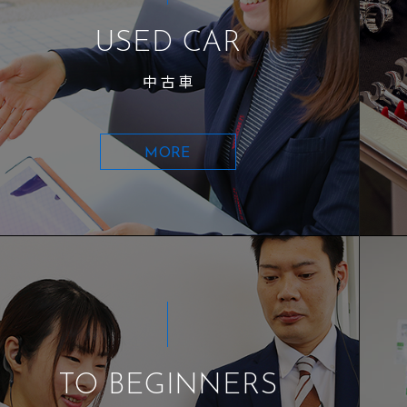
USED CAR
中古車
MORE
TO BEGINNERS