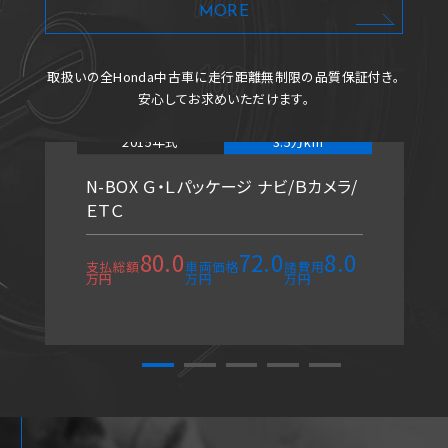
MORE
取扱いの全Honda中古車に
走行距離無制限の品質保証付き。
安心してお求めいただけます。
2015年式
3.5万km
N-BOX Ｇ・Ｌパッケージ ナビ/Ｂカメラ/
ＥＴＣ
80.0
72.0
8.0
支払総額
車両価格
諸費用
万円
万円
万円