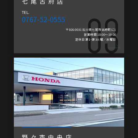
七尾古府店
TEL.
0767-52-0555
〒926-0031 石川県七尾市古府町に1
営業時間 10:00～19:00
定休日 第1・第3火曜／水曜日
野々市中央店