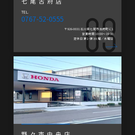
七尾古府店
TEL.
0767-52-0555
〒926-0031 石川県七尾市古府町に1
営業時間 10:00～19:00
定休日 第1・第3火曜／水曜日
野々市中央店