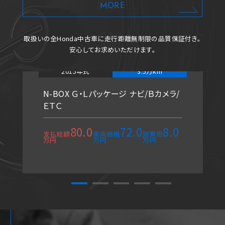
MORE
取扱いの全Honda中古車に
走行距離無制限の品質保証付き。
安心してお求めいただけます。
2015年式
3.5万km
N-BOX Ｇ・Ｌパッケージ ナビ/Ｂカメラ/
ＥＴＣ
80.0
72.0
8.0
支払総額
車両価格
諸費用
万円
万円
万円