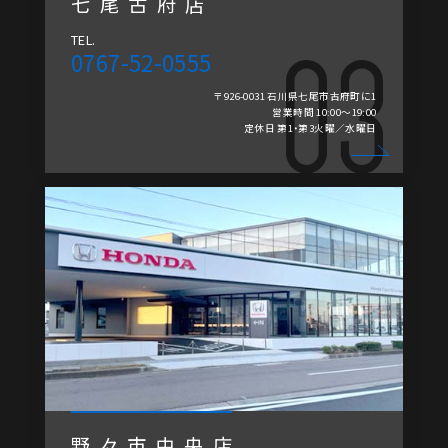
七尾古府店
TEL.
0767-52-0555
〒926-0031 石川県七尾市古府町に1
営業時間 10:00～19:00
定休日 第1・第3火曜／水曜日
野々市中央店