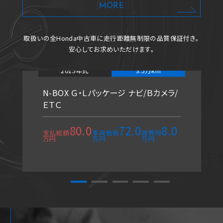
MORE
取扱いの全Honda中古車に
走行距離無制限の品質保証付き。
安心してお求めいただけます。
2015年式
3.5万km
N-BOX Ｇ・Ｌパッケージ ナビ/Ｂカメラ/
ＥＴＣ
80.0
72.0
8.0
支払総額
車両価格
諸費用
万円
万円
万円