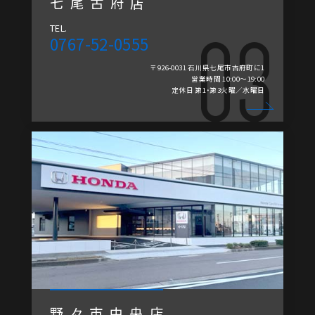
七尾古府店
TEL.
0767-52-0555
〒926-0031 石川県七尾市古府町に1
営業時間 10:00～19:00
定休日 第1・第3火曜／水曜日
野々市中央店