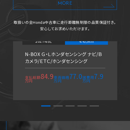
MORE
取扱いの全Honda中古車に
走行距離無制限の品質保証付き。
安心してお求めいただけます。
2017年式
4.4万km
N-BOX Ｇ・Ｌホンダセンシング ナビ/Ｂ
カメラ/ＥＴＣ/ホンダセンシング
84.9
77.0
7.9
支払総額
車両価格
諸費用
万円
万円
万円