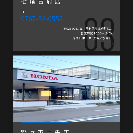
七尾古府店
TEL.
0767-52-0555
〒926-0031 石川県七尾市古府町に1
営業時間 10:00～19:00
定休日 第1・第3火曜／水曜日
野々市中央店