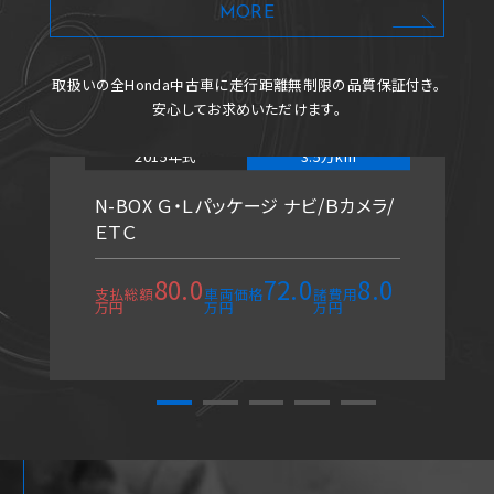
MORE
取扱いの全Honda中古車に
走行距離無制限の品質保証付き。
安心してお求めいただけます。
2015年式
3.5万km
N-BOX Ｇ・Ｌパッケージ ナビ/Ｂカメラ/
ＥＴＣ
80.0
72.0
8.0
支払総額
車両価格
諸費用
万円
万円
万円