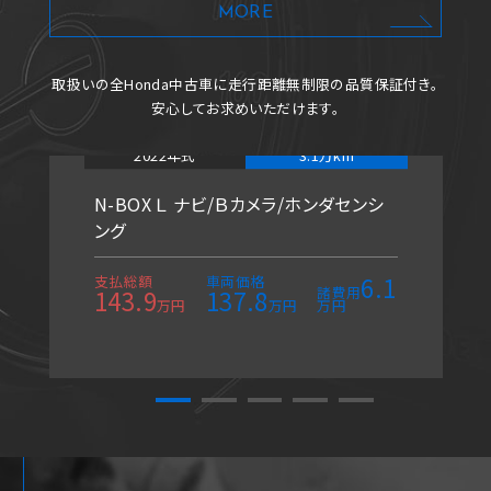
MORE
取扱いの全Honda中古車に
走行距離無制限の品質保証付き。
安心してお求めいただけます。
2022年式
3.1万km
N-BOX Ｌ ナビ/Ｂカメラ/ホンダセンシ
ング
6.1
支払総額
車両価格
諸費用
143.9
137.8
万円
万円
万円