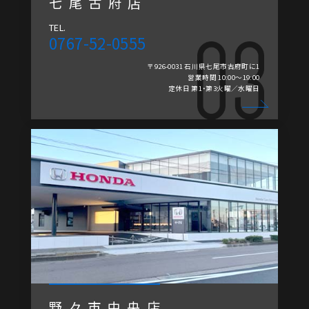
七尾古府店
TEL.
0767-52-0555
〒926-0031 石川県七尾市古府町に1
営業時間 10:00～19:00
定休日 第1・第3火曜／水曜日
野々市中央店