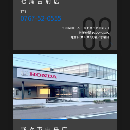
七尾古府店
TEL.
0767-52-0555
〒926-0031 石川県七尾市古府町に1
営業時間 10:00～19:00
定休日 第1・第3火曜／水曜日
野々市中央店