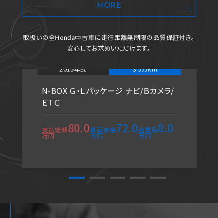
MORE
取扱いの全Honda中古車に
走行距離無制限の品質保証付き。
安心してお求めいただけます。
2015年式
3.5万km
N-BOX Ｇ・Ｌパッケージ ナビ/Ｂカメラ/
ＥＴＣ
80.0
72.0
8.0
支払総額
車両価格
諸費用
万円
万円
万円