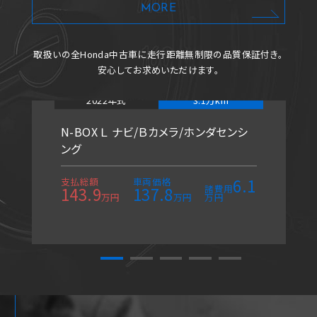
MORE
取扱いの全Honda中古車に
走行距離無制限の品質保証付き。
安心してお求めいただけます。
2022年式
3.1万km
N-BOX Ｌ ナビ/Ｂカメラ/ホンダセンシ
ング
6.1
支払総額
車両価格
諸費用
143.9
137.8
万円
万円
万円