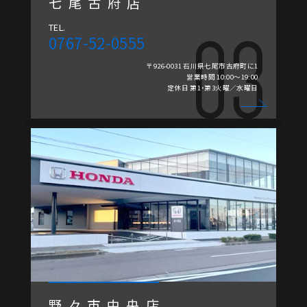
七尾古府店
TEL.
0767-52-0555
〒926-0031 石川県七尾市古府町に1
営業時間 10:00～19:00
定休日 第1・第3火曜／水曜日
野々市中央店