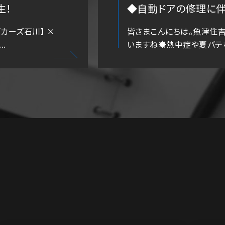
生！
◆自動ドアの修理に伴う
カーズ石川】 ×
皆さまこんにちは。魚津住
.
いますね☀️熱中症や夏バテな