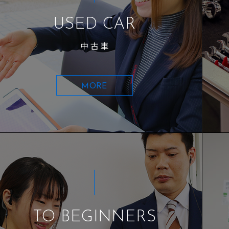
USED CAR
中古車
MORE
TO BEGINNERS