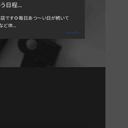
日程...
吉店です🌻毎日あつ～い日が続いて
ど体...