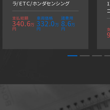
ラ/ＥＴＣ/ホンダセンシング
1
支払総額
車両価格
諸費用
340.6
332.0
8.6
万
万
万
円
円
円