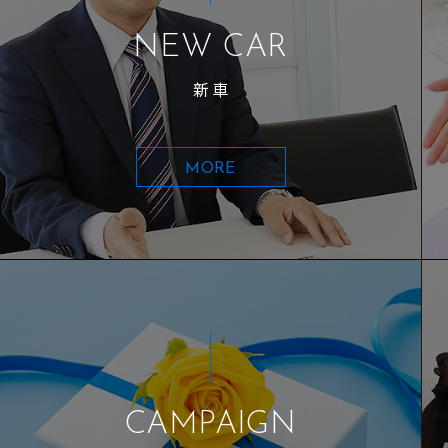
NEW CAR
新車
MORE
CAMPAIGN