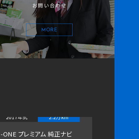
お問い合わせ
MORE
2017年式
2.2万km
202
N-ONE プレミアム 純正ナビ
ZR-V 