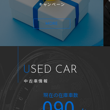
キャンペーン
MORE
USED CAR
中古車情報
2024年式
2.6万km
現在の在庫車数
090
フィット ｅ：ＨＥＶホーム 純正