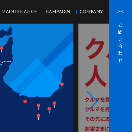
MAINTENANCE
CAMPAIGN
COMPANY
お
問
い
合
わ
せ