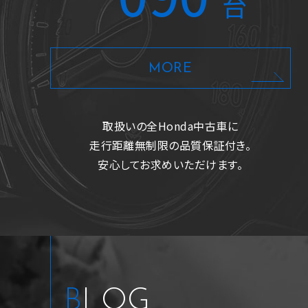
台
240ZFEDオーディオ+Bカメ
ラ/ETC/2年保証
MORE
支払総額
車両価格
諸費用
185.4
173.8
11.6
万
万
万
円
円
円
取扱いの全Honda中古車に
走行距離無制限の品質保証付き。
安心してお求めいただけます。
BLOG