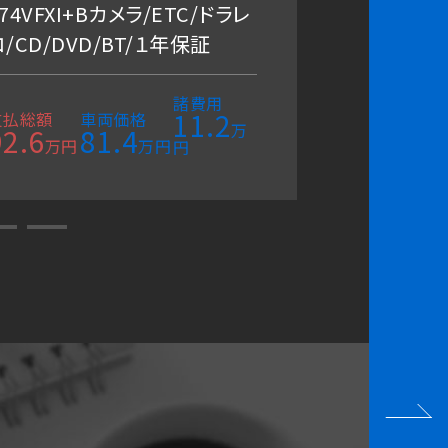
74VFXI+Bカメラ/ETC/ドラレ
ラ/ＥＴ
コ/CD/DVD/BT/１年保証
支払総額
357.9
諸費用
11.2
円
支払総額
車両価格
万
92.6
81.4
万円
万円
円