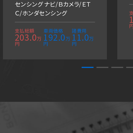
センシング ナビ/Ｂカメラ/ＥＴ
Ｃ/ホンダセンシング
支払総額
車両価格
諸費用
203.0
192.0
11.0
万
万
万
円
円
円