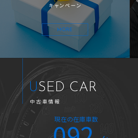
キャンペーン
MORE
USED CAR
中古車情報
2019年式
4.9万km
現在の在庫車数
092
N-WGN Ｌホンダセンシング ナ