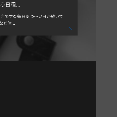
日程...
吉店です🌻毎日あつ～い日が続いて
ど体...