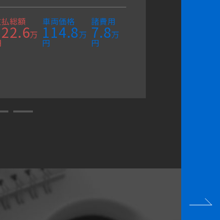
ビ/Ｂカ
後
支払総額
車両価格
諸費用
122.6
114.8
7.8
万
万
万
円
円
円
支払総額
163.9
円