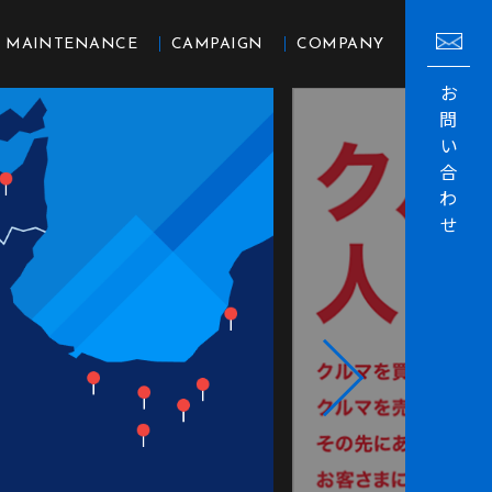
MAINTENANCE
CAMPAIGN
COMPANY
お
問
い
合
わ
せ