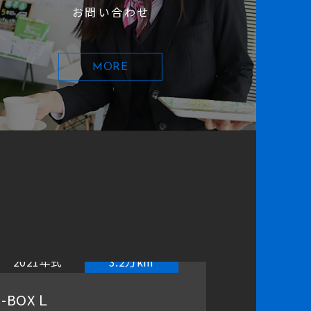
お問い合わせ
MORE
2021年式
3.2万km
202
-BOX Ｌ
フィット