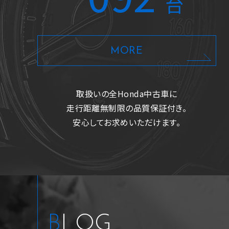
台
ビ/Ｂカメラ/ＥＴＣ/ドラレコ前
後
MORE
支払総額
車両価格
諸費用
110.4
102.8
7.6
万
万
万
円
円
円
取扱いの全Honda中古車に
走行距離無制限の品質保証付き。
安心してお求めいただけます。
BLOG