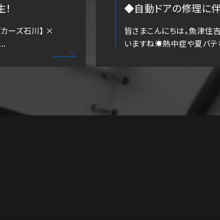
生！
◆自動ドアの修理に伴う
カーズ石川】 ×
皆さまこんにちは。魚津住
.
いますね☀️熱中症や夏バテな