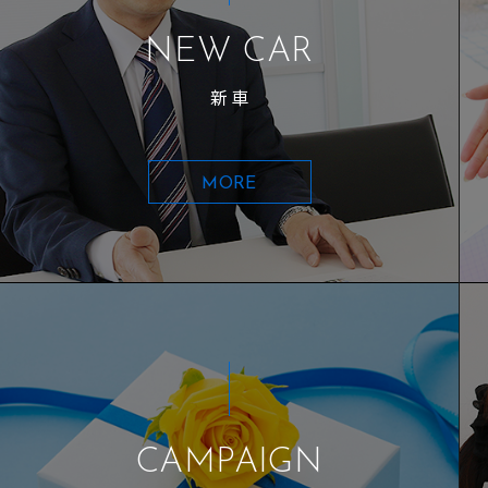
NEW CAR
新車
MORE
CAMPAIGN