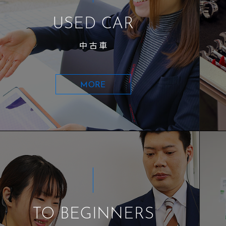
USED CAR
中古車
MORE
TO BEGINNERS