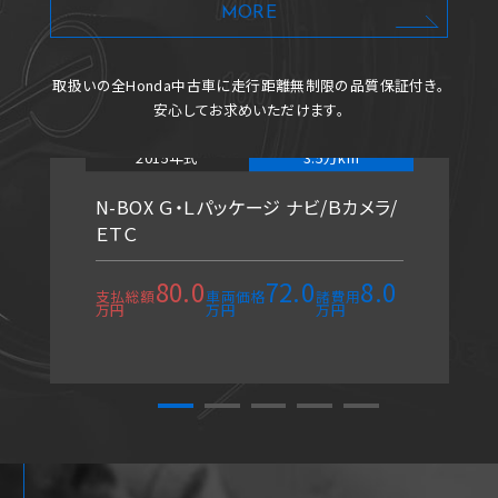
MORE
取扱いの全Honda中古車に
走行距離無制限の品質保証付き。
安心してお求めいただけます。
2015年式
3.5万km
N-BOX Ｇ・Ｌパッケージ ナビ/Ｂカメラ/
ＥＴＣ
80.0
72.0
8.0
支払総額
車両価格
諸費用
万円
万円
万円