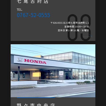
七尾古府店
TEL.
0767-52-0555
〒926-0031 石川県七尾市古府町に1
営業時間 10:00～19:00
定休日 第1・第3火曜／水曜日
野々市中央店