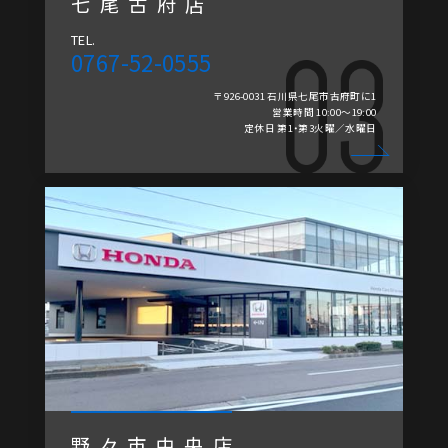
七尾古府店
TEL.
0767-52-0555
〒926-0031 石川県七尾市古府町に1
営業時間 10:00～19:00
定休日 第1・第3火曜／水曜日
野々市中央店